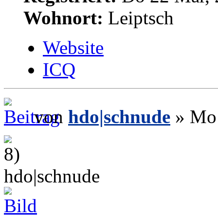
Wohnort:
Leiptsch
Website
ICQ
von
hdo|schnude
» Mo 
hdo|schnude