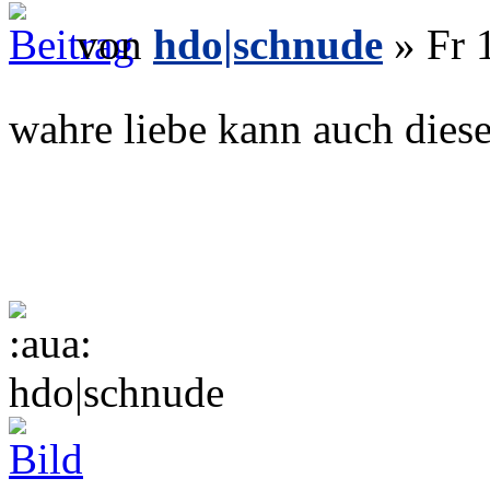
von
hdo|schnude
» Fr 
wahre liebe kann auch dies
hdo|schnude