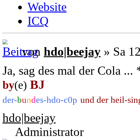
Website
ICQ
von
hdo|beejay
» Sa 12
Ja, sag des mal der Cola ..
BJ
by
(e)
der-
b
u
n
d
es-hdo-c0p
und der heil-si
hdo|beejay
Administrator