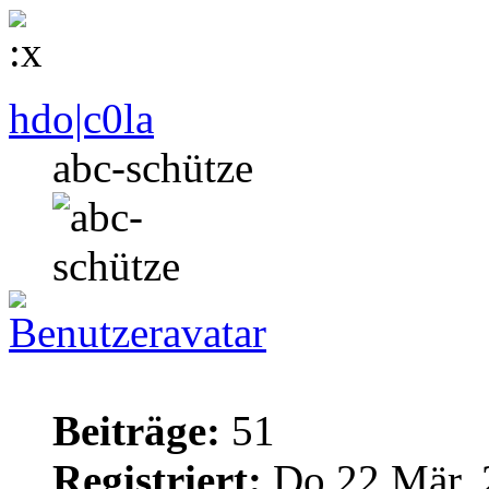
hdo|c0la
abc-schütze
Beiträge:
51
Registriert:
Do 22 Mär, 