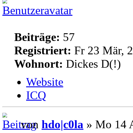
Beiträge:
57
Registriert:
Fr 23 Mär, 
Wohnort:
Dickes D(!)
Website
ICQ
von
hdo|c0la
» Mo 14 A