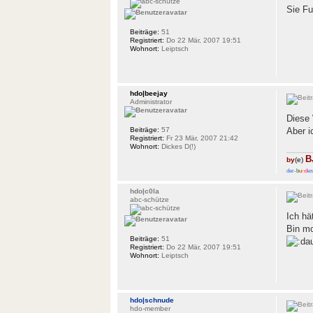
Sie F
Beiträge:
51
Registriert:
Do 22 Mär, 2007 19:51
Wohnort:
Leiptsch
hdo|beejay
Administrator
Diese 
Beiträge:
57
Aber i
Registriert:
Fr 23 Mär, 2007 21:42
Wohnort:
Dickes D(!)
B
by
(e)
der-
b
u
n
d
es
hdo|c0la
abc-schütze
Ich hä
Bin mo
Beiträge:
51
Registriert:
Do 22 Mär, 2007 19:51
Wohnort:
Leiptsch
hdo|schnude
hdo-member