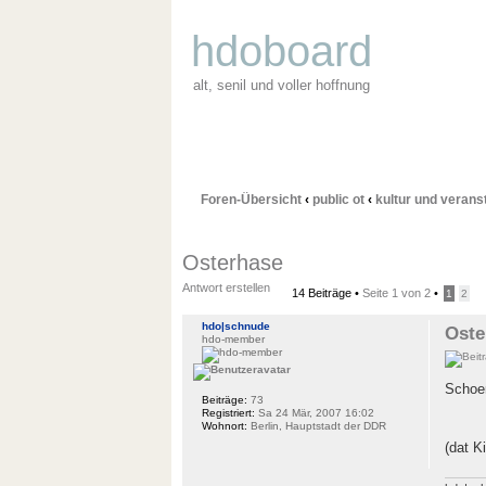
hdoboard
alt, senil und voller hoffnung
Foren-Übersicht
‹
public ot
‹
kultur und verans
Osterhase
Antwort erstellen
14 Beiträge •
Seite
1
von
2
•
1
2
hdo|schnude
Oste
hdo-member
Schoen
Beiträge:
73
Registriert:
Sa 24 Mär, 2007 16:02
Wohnort:
Berlin, Hauptstadt der DDR
(dat K