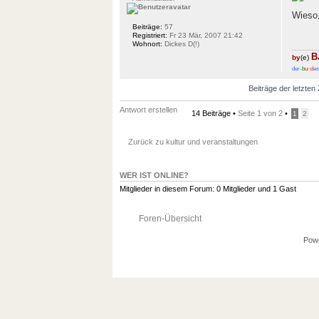
Wieso,
Beiträge:
57
Registriert:
Fr 23 Mär, 2007 21:42
Wohnort:
Dickes D(!)
B
by
(e)
der-
b
u
n
d
es
Beiträge der letzten
Antwort erstellen
14 Beiträge •
Seite
1
von
2
•
1
2
Zurück zu kultur und veranstaltungen
WER IST ONLINE?
Mitglieder in diesem Forum: 0 Mitglieder und 1 Gast
Foren-Übersicht
Pow