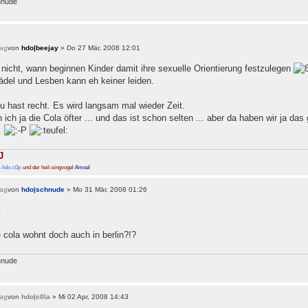
hnude
von
hdo|beejay
» Do 27 Mär, 2008 12:01
nicht, wann beginnen Kinder damit ihre sexuelle Orientierung festzulegen
del und Lesben kann eh keiner leiden.
u hast recht. Es wird langsam mal wieder Zeit.
 ich ja die Cola öfter ... und das ist schon selten ... aber da haben wir ja da
t.
J
-hdo-c0p
und der heil-singvogel
Amsel
von
hdo|schnude
» Mo 31 Mär, 2008 01:26
.
e cola wohnt doch auch in berlin?!?
hnude
von
hdo|c0la
» Mi 02 Apr, 2008 14:43