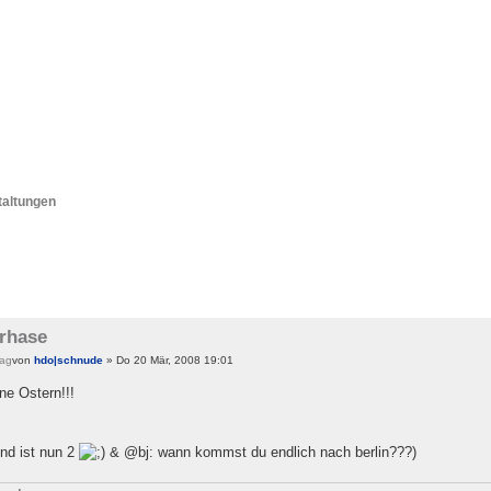
taltungen
rhase
von
hdo|schnude
» Do 20 Mär, 2008 19:01
e Ostern!!!
ind ist nun 2
& @bj: wann kommst du endlich nach berlin???)