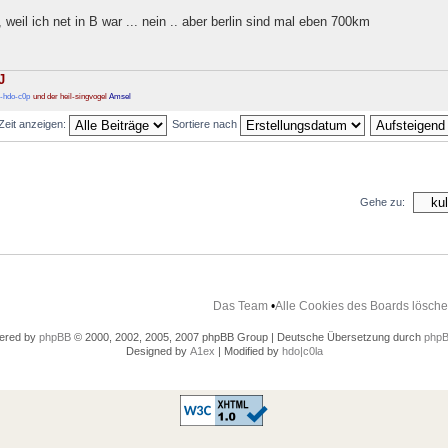
 weil ich net in B war ... nein .. aber berlin sind mal eben 700km
J
-hdo-c0p
und der heil-singvogel
Amsel
 Zeit anzeigen:
Sortiere nach
Gehe zu:
Das Team
•
Alle Cookies des Boards lösch
ered by
phpBB
© 2000, 2002, 2005, 2007 phpBB Group | Deutsche Übersetzung durch
phpB
Designed by
A1ex
| Modified by
hdo|c0la