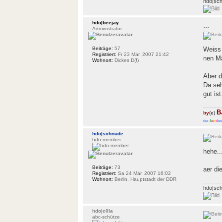
hdo|sc
hdo|beejay
...
Administrator
Beiträge:
57
Weiss 
Registriert:
Fr 23 Mär, 2007 21:42
nen Mä
Wohnort:
Dickes D(!)
Aber d
Da seh
gut is
B
by
(e)
der-
b
u
n
d
es
hdo|schnude
hdo-member
hehe..
Beiträge:
73
aer di
Registriert:
Sa 24 Mär, 2007 16:02
Wohnort:
Berlin, Hauptstadt der DDR
hdo|sc
hdo|c0la
abc-schütze