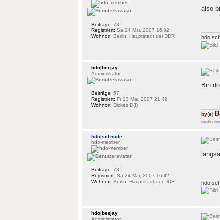
also b
Beiträge:
73
Registriert:
Sa 24 Mär, 2007 16:02
Wohnort:
Berlin, Hauptstadt der DDR
hdo|sc
hdo|beejay
Administrator
Bin do
Beiträge:
57
Registriert:
Fr 23 Mär, 2007 21:42
Wohnort:
Dickes D(!)
B
by
(e)
der-
b
u
n
d
es
hdo|schnude
hdo-member
langsa
Beiträge:
73
Registriert:
Sa 24 Mär, 2007 16:02
Wohnort:
Berlin, Hauptstadt der DDR
hdo|sc
hdo|beejay
Administrator