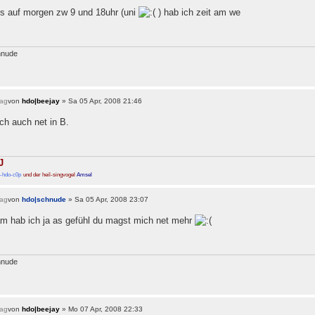
is auf morgen zw 9 und 18uhr (uni
) hab ich zeit am we
hnude
von
hdo|beejay
» Sa 05 Apr, 2008 21:46
ch auch net in B.
J
-hdo-c0p
und der heil-singvogel
Amsel
von
hdo|schnude
» Sa 05 Apr, 2008 23:07
m hab ich ja as gefühl du magst mich net mehr
hnude
von
hdo|beejay
» Mo 07 Apr, 2008 22:33