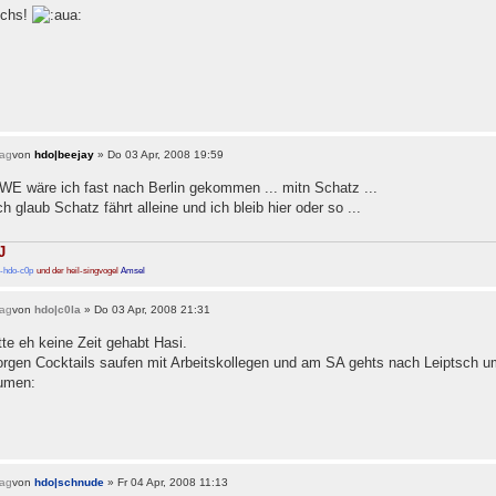
uchs!
von
hdo|beejay
» Do 03 Apr, 2008 19:59
WE wäre ich fast nach Berlin gekommen ... mitn Schatz ...
ch glaub Schatz fährt alleine und ich bleib hier oder so ...
J
-hdo-c0p
und der heil-singvogel
Amsel
von
hdo|c0la
» Do 03 Apr, 2008 21:31
tte eh keine Zeit gehabt Hasi.
rgen Cocktails saufen mit Arbeitskollegen und am SA gehts nach Leiptsch um 
von
hdo|schnude
» Fr 04 Apr, 2008 11:13