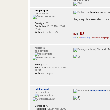
hdo|beejay
von
hdo|beejay
» Sa 
Administrator
Ja, sag des mal der Cola
Beiträge:
57
Registriert:
Fr 23 Mär, 2007
21:42
Wohnort:
Dickes D(!)
BJ
by
(e)
der-
b
u
n
d
es-hdo-c0p
und der heil-singvogel
hdo|c0la
von
hdo|c0la
» Mo 14
abc-schütze
Beiträge:
51
Registriert:
Do 22 Mär, 2007
19:51
Wohnort:
Leiptsch
hdo|schnude
von
hdo|schnude
» M
hdo-member
Beiträge:
73
Registriert:
Sa 24 Mär, 2007