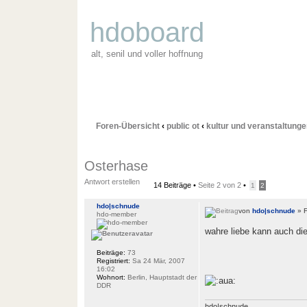
hdoboard
alt, senil und voller hoffnung
Foren-Übersicht
‹
public ot
‹
kultur und veranstaltunge
Osterhase
Antwort erstellen
14 Beiträge •
Seite
2
von
2
•
1
2
hdo|schnude
von
hdo|schnude
» F
hdo-member
wahre liebe kann auch d
Beiträge:
73
Registriert:
Sa 24 Mär, 2007
16:02
Wohnort:
Berlin, Hauptstadt der
DDR
hdo|schnude