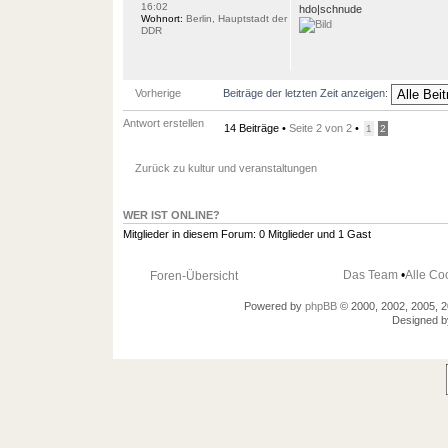
16:02
hdo|schnude
Wohnort:
Berlin, Hauptstadt der
DDR
Vorherige
Beiträge der letzten Zeit anzeigen:
Antwort erstellen
14 Beiträge •
Seite
2
von
2
•
1
2
Zurück zu kultur und veranstaltungen
WER IST ONLINE?
Mitglieder in diesem Forum: 0 Mitglieder und 1 Gast
Das Team
•
Alle Co
Foren-Übersicht
Powered by
phpBB
© 2000, 2002, 2005, 
Designed 