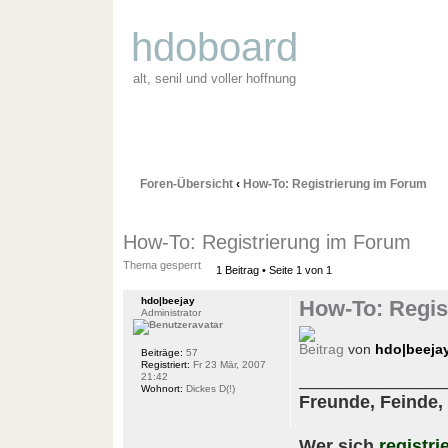
hdoboard
alt, senil und voller hoffnung
Foren-Übersicht
‹
How-To: Registrierung im Forum
How-To: Registrierung im Forum
Thema gesperrt
1 Beitrag • Seite
1
von
1
hdo|beejay
How-To: Regis
Administrator
von
hdo|beeja
Beiträge:
57
Registriert:
Fr 23 Mär, 2007
______________
21:42
Wohnort:
Dickes D(!)
Freunde, Feinde,
Wer sich
registri