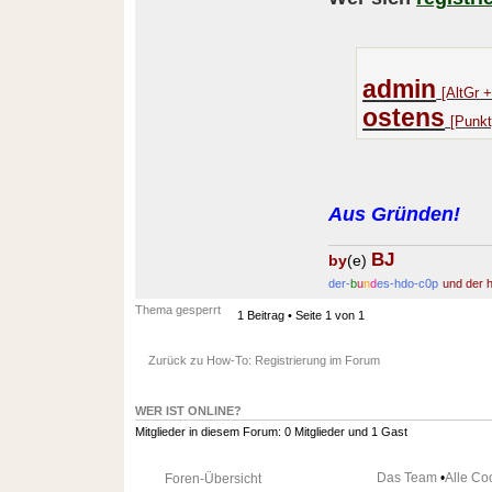
admin
[AltGr +
ostens
[Punkt
Aus Gründen!
BJ
by
(e)
der-
b
u
n
d
es-hdo-c0p
und der h
Thema gesperrt
1 Beitrag • Seite
1
von
1
Zurück zu How-To: Registrierung im Forum
WER IST ONLINE?
Mitglieder in diesem Forum: 0 Mitglieder und 1 Gast
Das Team
•
Alle Co
Foren-Übersicht