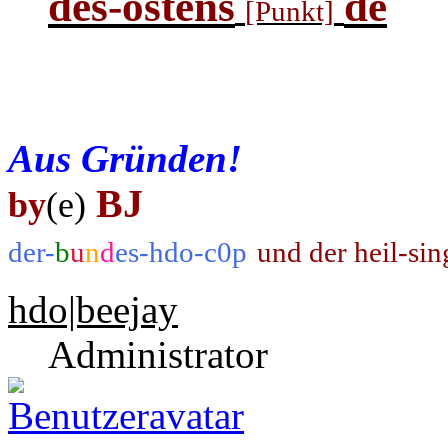
des-ostens
de
[Punkt]
Aus Gründen!
BJ
by
(e)
der-
b
u
n
d
es-hdo-c0p
und der heil-si
hdo|beejay
Administrator