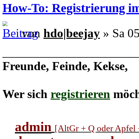
How-To: Registrierung 
von
hdo|beejay
» Sa 05
______________________
Freunde, Feinde, Kekse,
Wer sich
registrieren
möcht
admin
[AltGr + Q oder Apfel +