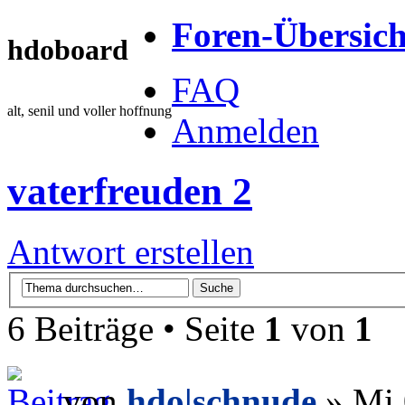
Foren-Übersich
hdoboard
FAQ
alt, senil und voller hoffnung
Anmelden
vaterfreuden 2
Antwort erstellen
6 Beiträge • Seite
1
von
1
von
hdo|schnude
» Mi 