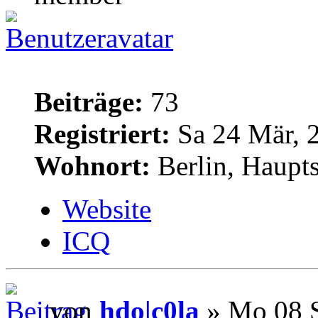
Beiträge:
73
Registriert:
Sa 24 Mär, 
Wohnort:
Berlin, Haupt
Website
ICQ
von
hdo|c0la
» Mo 08 S