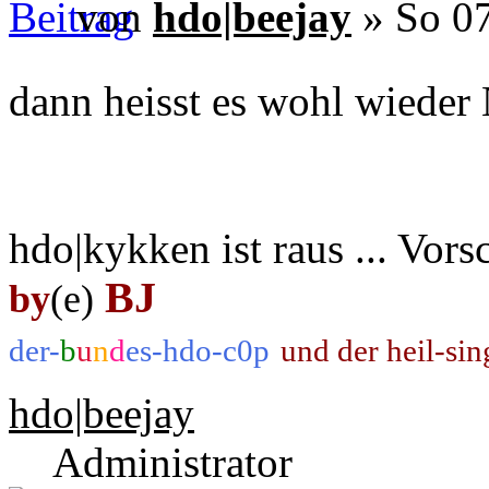
von
hdo|beejay
» So 07
dann heisst es wohl wieder 
hdo|kykken ist raus ... Vors
BJ
by
(e)
der-
b
u
n
d
es-hdo-c0p
und der heil-si
hdo|beejay
Administrator