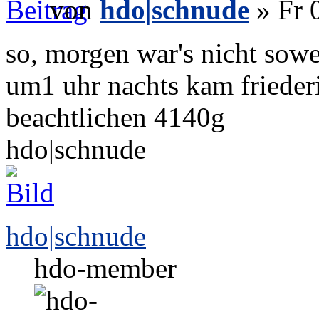
von
hdo|schnude
» Fr 
so, morgen war's nicht sow
um1 uhr nachts kam friederi
beachtlichen 4140g
hdo|schnude
hdo|schnude
hdo-member