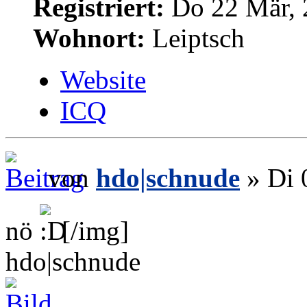
Registriert:
Do 22 Mär, 
Wohnort:
Leiptsch
Website
ICQ
von
hdo|schnude
» Di 
nö
[/img]
hdo|schnude