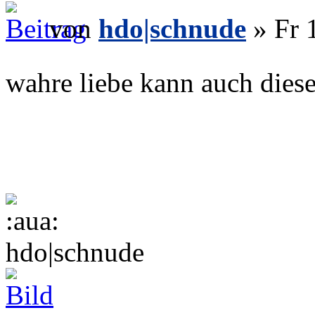
von
hdo|schnude
» Fr 
wahre liebe kann auch dies
hdo|schnude