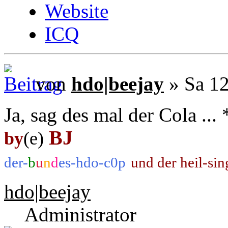
Website
ICQ
von
hdo|beejay
» Sa 12
Ja, sag des mal der Cola ..
BJ
by
(e)
der-
b
u
n
d
es-hdo-c0p
und der heil-si
hdo|beejay
Administrator