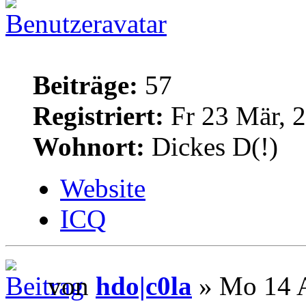
Beiträge:
57
Registriert:
Fr 23 Mär, 
Wohnort:
Dickes D(!)
Website
ICQ
von
hdo|c0la
» Mo 14 A