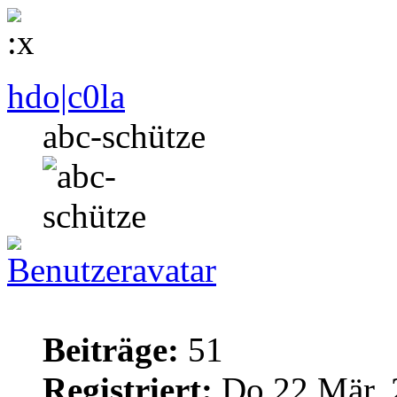
hdo|c0la
abc-schütze
Beiträge:
51
Registriert:
Do 22 Mär, 