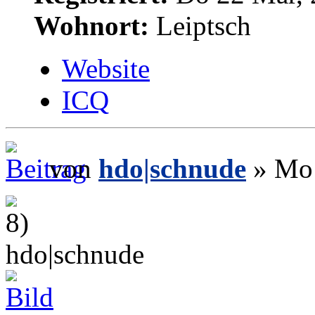
Wohnort:
Leiptsch
Website
ICQ
von
hdo|schnude
» Mo 
hdo|schnude