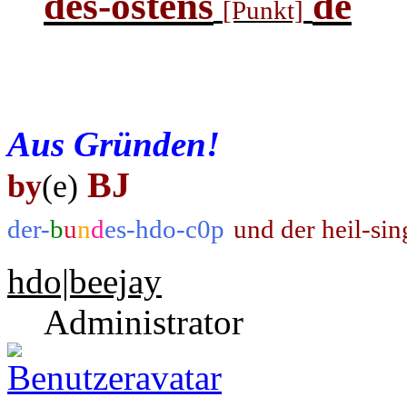
des-ostens
de
[Punkt]
Aus Gründen!
BJ
by
(e)
der-
b
u
n
d
es-hdo-c0p
und der heil-si
hdo|beejay
Administrator