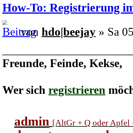
How-To: Registrierung 
von
hdo|beejay
» Sa 05
______________________
Freunde, Feinde, Kekse,
Wer sich
registrieren
möcht
admin
[AltGr + Q oder Apfel +