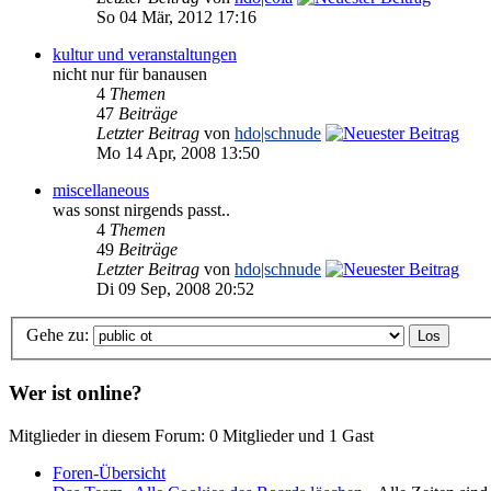
So 04 Mär, 2012 17:16
kultur und veranstaltungen
nicht nur für banausen
4
Themen
47
Beiträge
Letzter Beitrag
von
hdo|schnude
Mo 14 Apr, 2008 13:50
miscellaneous
was sonst nirgends passt..
4
Themen
49
Beiträge
Letzter Beitrag
von
hdo|schnude
Di 09 Sep, 2008 20:52
Gehe zu:
Wer ist online?
Mitglieder in diesem Forum: 0 Mitglieder und 1 Gast
Foren-Übersicht