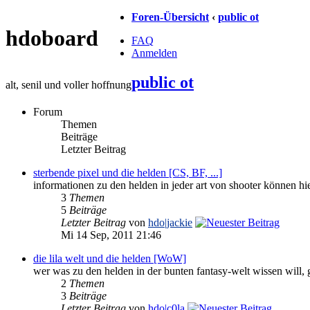
Foren-Übersicht
‹
public ot
hdoboard
FAQ
Anmelden
public ot
alt, senil und voller hoffnung
Forum
Themen
Beiträge
Letzter Beitrag
sterbende pixel und die helden [CS, BF, ...]
informationen zu den helden in jeder art von shooter können h
3
Themen
5
Beiträge
Letzter Beitrag
von
hdo|jackie
Mi 14 Sep, 2011 21:46
die lila welt und die helden [WoW]
wer was zu den helden in der bunten fantasy-welt wissen will, 
2
Themen
3
Beiträge
Letzter Beitrag
von
hdo|c0la