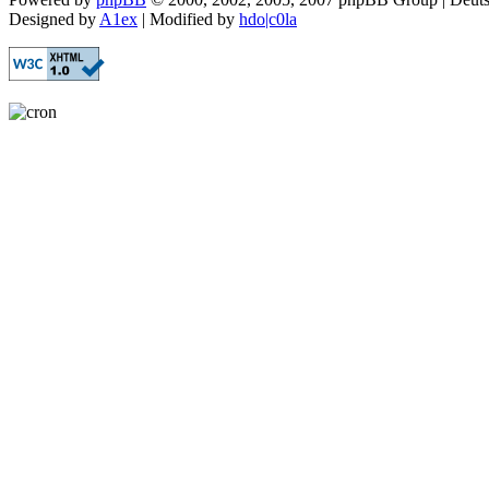
Designed by
A1ex
| Modified by
hdo|c0la