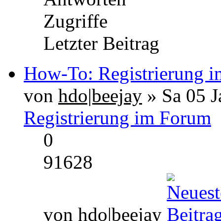
Zugriffe
Letzter Beitrag
How-To: Registrierung 
von
hdo|beejay
» Sa 05 J
Registrierung im Forum
0
91628
von
hdo|beejay