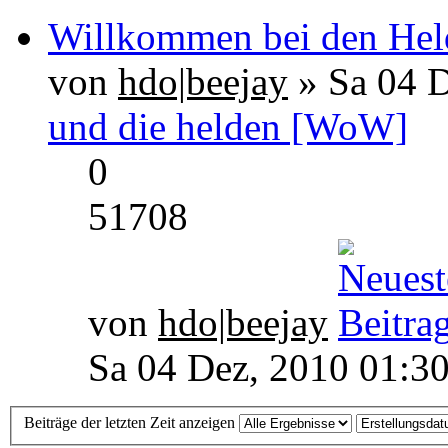
Willkommen bei den Held
von
hdo|beejay
» Sa 04 D
und die helden [WoW]
0
51708
von
hdo|beejay
Sa 04 Dez, 2010 01:3
Beiträge der letzten Zeit anzeigen