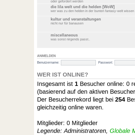
oder gefordert werden
die lila welt und die helden [WoW]
wer was zu den helden in der bunten fantasy-welt wissen wi
kultur und veranstaltungen
nicht nur für banausen
miscellaneous
was sonst nirgends passt..
ANMELDEN
Benutzername:
Passwort:
WER IST ONLINE?
Insgesamt ist
1
Besucher online: 0 re
(basierend auf den aktiven Besucher
Der Besucherrekord liegt bei
254
Bes
gleichzeitig online waren.
Mitglieder: 0 Mitglieder
Legende:
Administratoren
,
Globale 